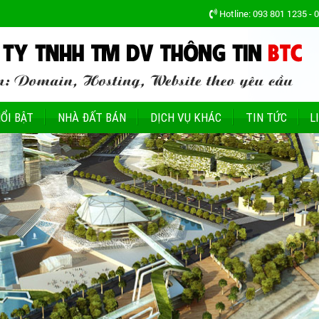
Hotline: 093 801 1235 - 
ỔI BẬT
NHÀ ĐẤT BÁN
DỊCH VỤ KHÁC
TIN TỨC
L