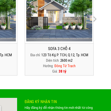
SOFA 3 CHỖ 4
, Tp. HCM
Địa chỉ:
123 Tô Ký, P. TCH, Q.12, Tp. HCM
Địa
Diện tích:
2600 m2
Hướng:
Đông Tứ Trạch
Giá:
38 tỷ
ĐĂNG KÝ NHẬN TIN
Hãy đăng ký đễ nhận thông tin mới nhất từ công