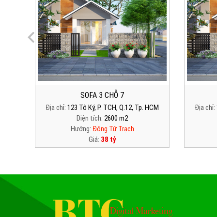
SOFA 3 CHỖ 7
 HCM
Địa chỉ:
123 Tô Ký, P. TCH, Q.12, Tp. HCM
Địa chỉ:
Diện tích:
2600 m2
Hướng:
Đông Tứ Trạch
Giá:
38 tỷ