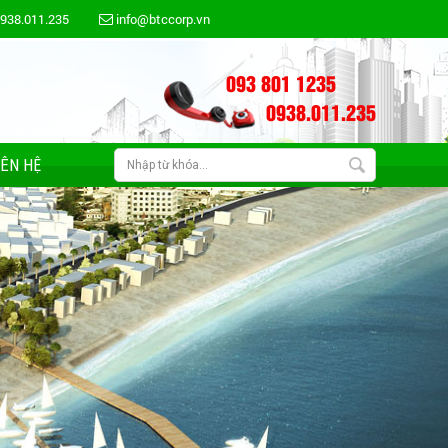
0938.011.235
info@btccorp.vn
093 801 1235
0938.011.235
IÊN HỆ