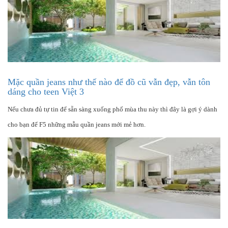
Mặc quần jeans như thế nào để đồ cũ vẫn đẹp, vẫn tôn
dáng cho teen Việt 3
Nếu chưa đủ tự tin để sẵn sàng xuống phố mùa thu này thì đây là gợi ý dành
cho bạn để F5 những mẫu quần jeans mới mẻ hơn.