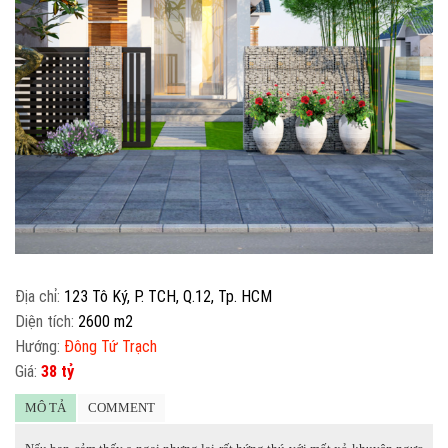
Địa chỉ:
123 Tô Ký, P. TCH, Q.12, Tp. HCM
Diện tích:
2600 m2
Hướng:
Đông Tứ Trạch
Giá:
38 tỷ
MÔ TẢ
COMMENT