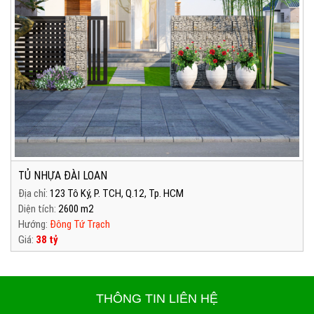
TỦ NHỰA ĐÀI LOAN
Địa chỉ:
123 Tô Ký, P. TCH, Q.12, Tp. HCM
Diện tích:
2600 m2
Hướng:
Đông Tứ Trạch
Giá:
38 tỷ
THÔNG TIN LIÊN HỆ