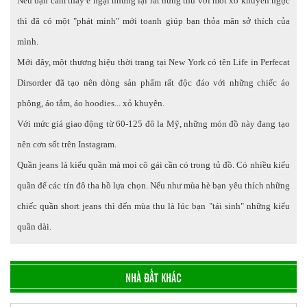
Nếu bạn cảm thấy e ngại nhưng lại rất hứng thú với mốt xỏ khuyên ngực
thì đã có một "phát minh" mới toanh giúp bạn thỏa mãn sở thích của
mình.
Mới đây, một thương hiệu thời trang tại New York có tên Life in Perfecat
Dirsorder đã tạo nên dòng sản phẩm rất độc đáo với những chiếc áo
phông, áo tắm, áo hoodies... xỏ khuyên.
Với mức giá giao động từ 60-125 đô la Mỹ, những món đồ này đang tạo
nên cơn sốt trên Instagram.
Quần jeans là kiểu quần mà mọi cô gái cần có trong tủ đồ. Có nhiều kiểu
quần để các tín đô tha hồ lựa chọn. Nếu như mùa hè bạn yêu thích những
chiếc quần short jeans thì đến mùa thu là lúc bạn "tái sinh" những kiểu
quần dài.
NHÀ ĐẤT KHÁC